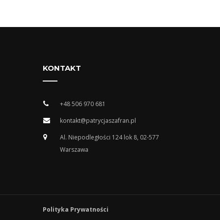
KONTAKT
+48 506 970 681
kontakt@patrycjaszafran.pl
Al. Niepodległości 124 lok 8, 02-577
Warszawa
Polityka Prywatności