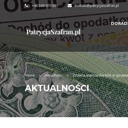
+48 506 970 681
kontakt@patrycjaszafran.pl
DORAD
Home
Aktualności
Zmiana stanowiska NSA w sprawie
AKTUALNOŚCI