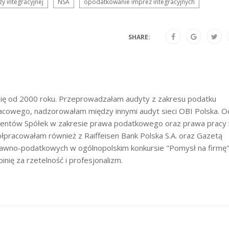
zy integracyjnej
NSA
opodatkowanie imprez integracyjnych
SHARE:
ę od 2000 roku. Przeprowadzałam audyty z zakresu podatku
owego, nadzorowałam między innymi audyt sieci OBI Polska. O
lientów Spółek w zakresie prawa podatkowego oraz prawa pracy 
pracowałam również z Raiffeisen Bank Polska S.A. oraz Gazetą
rawno-podatkowych w ogólnopolskim konkursie "Pomysł na firmę"
ię za rzetelność i profesjonalizm.