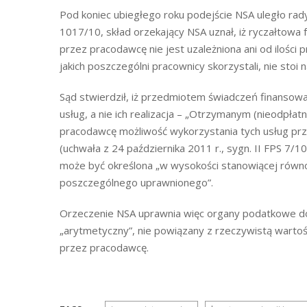
Pod koniec ubiegłego roku podejście NSA uległo radyk
1017/10, skład orzekający NSA uznał, iż ryczałtowa 
przez pracodawcę nie jest uzależniona ani od ilości 
jakich poszczególni pracownicy skorzystali, nie stoi
Sąd stwierdził, iż przedmiotem świadczeń finansowa
usług, a nie ich realizacja – „Otrzymanym (nieodpł
pracodawcę możliwość wykorzystania tych usług prz
(uchwała z 24 października 2011 r., sygn. II FPS 7/1
może być określona „w wysokości stanowiącej równo
poszczególnego uprawnionego”.
Orzeczenie NSA uprawnia więc organy podatkowe do 
„arytmetyczny”, nie powiązany z rzeczywistą warto
przez pracodawcę.