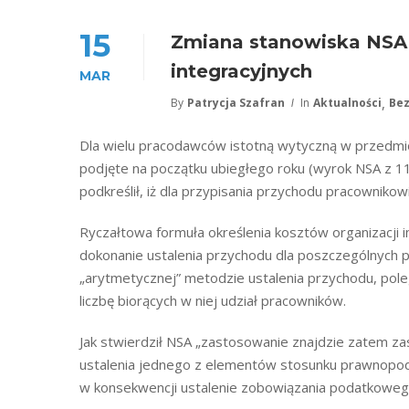
15
Zmiana stanowiska NSA
integracyjnych
MAR
,
By
Patrycja Szafran
In
Aktualności
Bez
Dla wielu pracodawców istotną wytyczną w przedmio
podjęte na początku ubiegłego roku (wyrok NSA z 1
podkreślił, iż dla przypisania przychodu pracownikow
Ryczałtowa formuła określenia kosztów organizacji 
dokonanie ustalenia przychodu dla poszczególnych 
„arytmetycznej” metodzie ustalenia przychodu, pole
liczbę biorących w niej udział pracowników.
Jak stwierdził NSA „zastosowanie znajdzie zatem zas
ustalenia jednego z elementów stosunku prawnopo
w konsekwencji ustalenie zobowiązania podatkoweg