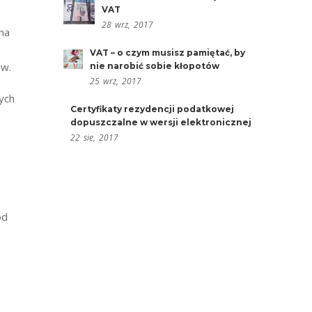
VAT
28
wrz,
2017
na
VAT – o czym musisz pamiętać, by
ów.
nie narobić sobie kłopotów
25
wrz,
2017
ych
Certyfikaty rezydencji podatkowej
dopuszczalne w wersji elektronicznej
22
sie,
2017
a
ód