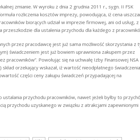
alnej zmianie. W wyroku z dnia 2 grudnia 2011 r., sygn. II FSK
formuła rozliczenia kosztów imprezy, powodująca, iż cena uiszcza
pracowników biorących udział w imprezie firmowej, ani od usług, z
 na przeszkodzie dla ustalenia przychodu dla każdego z pracownik
nych przez pracodawcę jest już sama możliwość skorzystania z t
atnym) świadczeniem jest już bowiem uprawniona zakupem przez
ez pracowników”. Powołując się na uchwałę Izby Finansowej NSA
0) skład orzekający wskazał, iż wartość nieodpłatnego świadczeni
wartość części ceny zakupu świadczeń przypadającej na
ustalania przychodu pracowników, nawet jeżeli byłby to przych
ścią przychodu uzyskanego w związku z atrakcjami zapewnionymi