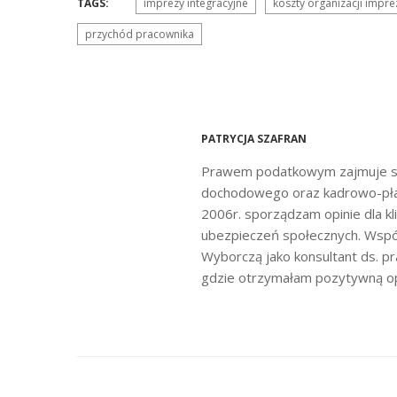
TAGS:
imprezy integracyjne
koszty organizacji impre
przychód pracownika
PATRYCJA SZAFRAN
Prawem podatkowym zajmuje si
dochodowego oraz kadrowo-płac
2006r. sporządzam opinie dla k
ubezpieczeń społecznych. Współ
Wyborczą jako konsultant ds. p
gdzie otrzymałam pozytywną opin