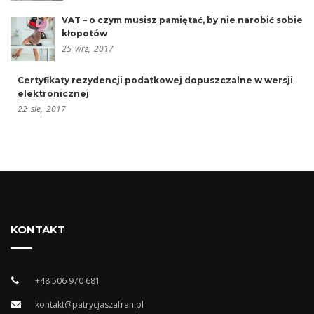
VAT – o czym musisz pamiętać, by nie narobić sobie
kłopotów
25
wrz,
2017
Certyfikaty rezydencji podatkowej dopuszczalne w wersji
elektronicznej
22
sie,
2017
KONTAKT
+48 506 970 681
kontakt@patrycjaszafran.pl