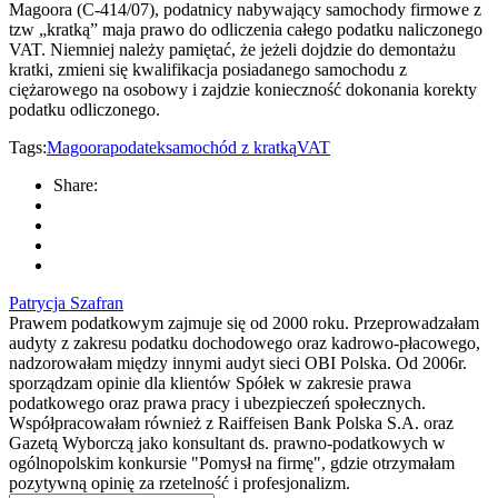
Magoora (C-414/07), podatnicy nabywający samochody firmowe z
tzw „kratką” maja prawo do odliczenia całego podatku naliczonego
VAT. Niemniej należy pamiętać, że jeżeli dojdzie do demontażu
kratki, zmieni się kwalifikacja posiadanego samochodu z
ciężarowego na osobowy i zajdzie konieczność dokonania korekty
podatku odliczonego.
Tags:
Magoora
podatek
samochód z kratką
VAT
Share:
Patrycja Szafran
Prawem podatkowym zajmuje się od 2000 roku. Przeprowadzałam
audyty z zakresu podatku dochodowego oraz kadrowo-płacowego,
nadzorowałam między innymi audyt sieci OBI Polska. Od 2006r.
sporządzam opinie dla klientów Spółek w zakresie prawa
podatkowego oraz prawa pracy i ubezpieczeń społecznych.
Współpracowałam również z Raiffeisen Bank Polska S.A. oraz
Gazetą Wyborczą jako konsultant ds. prawno-podatkowych w
ogólnopolskim konkursie "Pomysł na firmę", gdzie otrzymałam
pozytywną opinię za rzetelność i profesjonalizm.