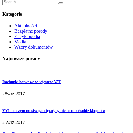
Search
for:
Kategorie
Aktualności
Bezpłatne porady
Encyklopedia
Media
Wzory dokumentów
Najnowsze porady
Rachunki bankowe w rejestrze VAT
28
wrz,
2017
VAT – o czym musisz pamiętać, by nie narobić sobie kłopotów
25
wrz,
2017