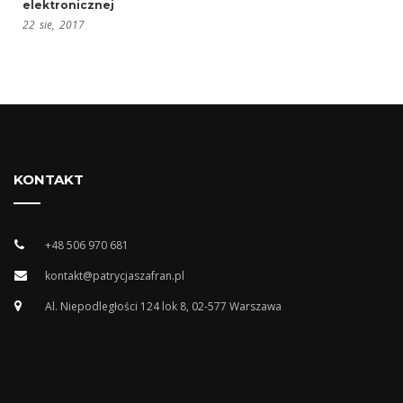
elektronicznej
22
sie,
2017
KONTAKT
+48 506 970 681
kontakt@patrycjaszafran.pl
Al. Niepodległości 124 lok 8, 02-577 Warszawa