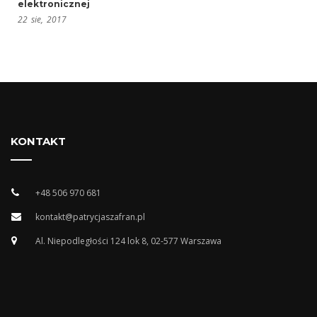
elektronicznej
22
sie,
2017
KONTAKT
+48 506 970 681
kontakt@patrycjaszafran.pl
Al. Niepodległości 124 lok 8, 02-577 Warszawa