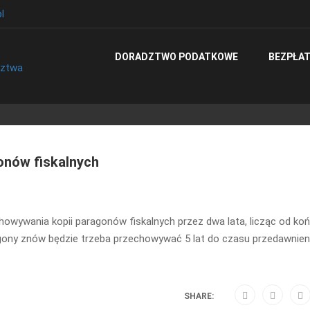
l
DORADZTWO PODATKOWE
BEZPŁAT
onów fiskalnych
howywania kopii paragonów fiskalnych przez dwa lata, licząc od ko
agony znów będzie trzeba przechowywać 5 lat do czasu przedawnien
SHARE: