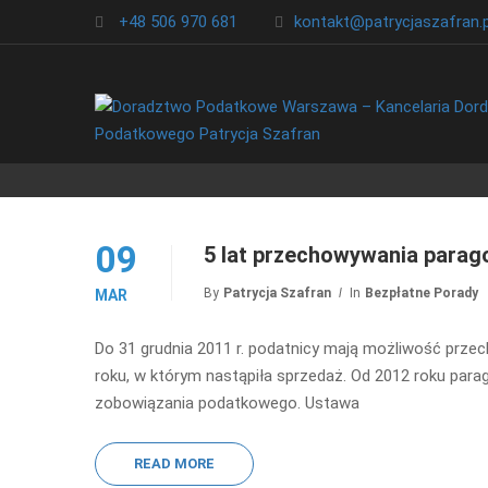
+48 506 970 681
kontakt@patrycjaszafran.p
09
5 lat przechowywania parag
By
Patrycja Szafran
In
Bezpłatne Porady
MAR
Do 31 grudnia 2011 r. podatnicy mają możliwość przec
roku, w którym nastąpiła sprzedaż. Od 2012 roku par
zobowiązania podatkowego. Ustawa
READ MORE